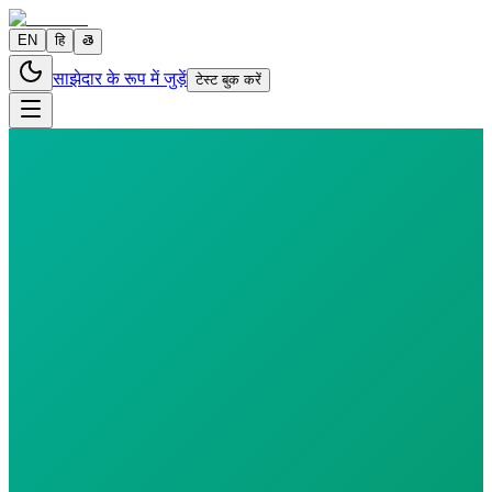
EN
हि
తె
साझेदार के रूप में जुड़ें
टेस्ट बुक करें
0 parameters
Reports in
24 hours
Morning Preferred
₹
500.00
₹
570.00