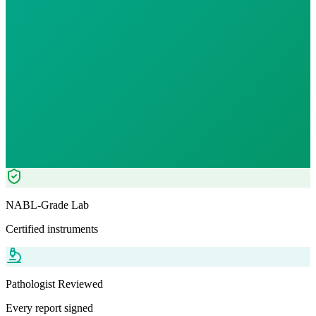
12
% OFF — Save ₹
70
Tests included
0
parameters
Serum - 3 ml
RIT
Pathologist Reviewed
Home Collection
NABL-Grade Lab
Certified instruments
Pathologist Reviewed
Every report signed