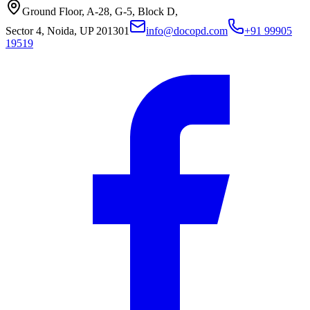
Ground Floor, A-28, G-5, Block D,
Sector 4, Noida, UP 201301
info@docopd.com
+91 99905
19519