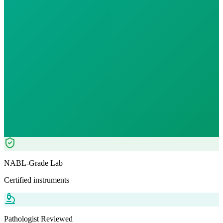
Morning Preferred
₹
6500.00
₹
7410.00
12
% OFF — Save ₹
910
Tests included
0
parameters
Mycobact. Culture growth
BACTEC MGIT
Pathologist Reviewed
Home Collection
NABL-Grade Lab
Certified instruments
Pathologist Reviewed