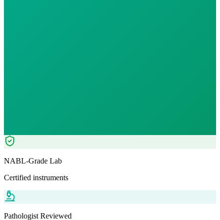
Morning Preferred
₹
220.00
₹
250.80
12
% OFF — Save ₹
30.8
Tests included
0
parameters
WB-EDTA - 3ml
Automation+ Manual
Pathologist Reviewed
Home Collection
NABL-Grade Lab
Certified instruments
Pathologist Reviewed