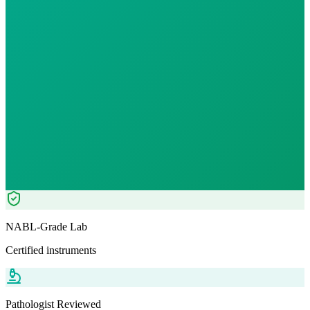
Morning Preferred
₹
170.00
₹
193.80
12
% OFF — Save ₹
23.8
Tests included
0
parameters
WB-EDTA - 3ml
Automation+ Manual
Pathologist Reviewed
Home Collection
NABL-Grade Lab
Certified instruments
Pathologist Reviewed