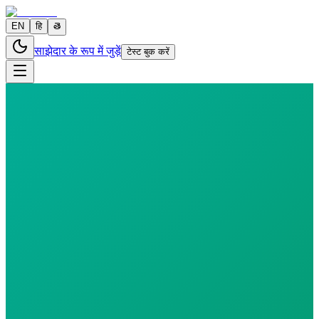
EN
हि
తె
साझेदार के रूप में जुड़ें
टेस्ट बुक करें
0 parameters