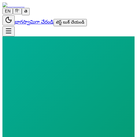
EN
हि
తె
భాగస్వామిగా చేరండి
టెస్ట్ బుక్ చేయండి
0 parameters
Reports in
24 hours