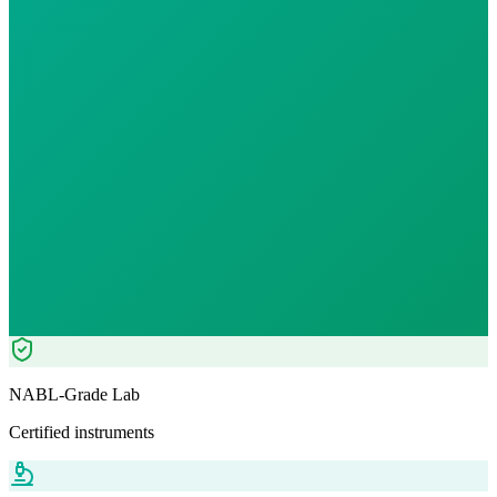
Morning Preferred
₹
180.00
₹
205.20
12
% OFF — Save ₹
25.2
Tests included
0
parameters
WB-EDTA - 3ml
Automation+ Manual
Pathologist Reviewed
Home Collection
NABL-Grade Lab
Certified instruments