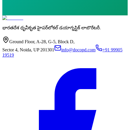
భారతదేశ ధృవీకృత హైపర్‌లోకల్ డయాగ్నస్టిక్ లాబొరేటరీ.
Ground Floor, A-28, G-5, Block D,
Sector 4, Noida, UP 201301
info@docopd.com
+91 99905
19519