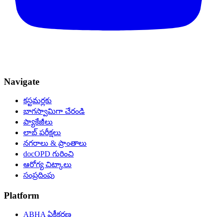
Navigate
కస్టమర్లకు
భాగస్వామిగా చేరండి
ప్యాకేజీలు
లాబ్ పరీక్షలు
నగరాలు & ప్రాంతాలు
docOPD గురించి
ఆరోగ్య చిట్కాలు
సంప్రదింపు
Platform
ABHA ఏకీకరణ