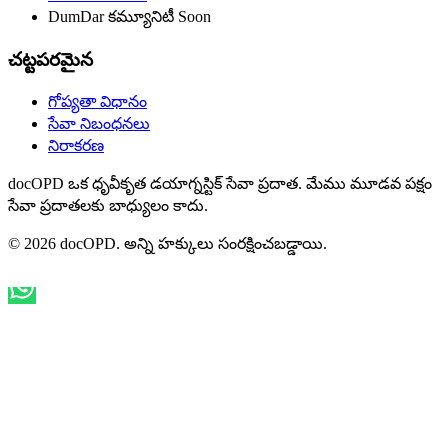
DumDar కమ్యూనిటీ
Soon
చట్టపరమైన
గోప్యతా విధానం
సేవా నిబంధనలు
నిరాకరణ
docOPD ఒక ధృవీకృత డయాగ్నస్టిక్ సేవా ప్రదాత. మేము మూడవ పక్షం
సేవా ప్రదాతలకు బాధ్యులం కాదు.
© 2026 docOPD. అన్ని హక్కులు సంరక్షించబడ్డాయి.