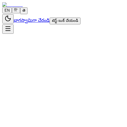
EN
हि
తె
భాగస్వామిగా చేరండి
టెస్ట్ బుక్ చేయండి