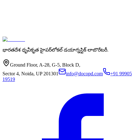
డా. అనిత రెడ్డి
జనరల్ ఫిజిషియన్
·
హైదరాబాద్
భారతదేశ ధృవీకృత హైపర్‌లోకల్ డయాగ్నస్టిక్ లాబొరేటరీ.
Ground Floor, A-28, G-5, Block D,
Sector 4, Noida, UP 201301
info@docopd.com
+91 99905
19519