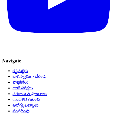
Navigate
కస్టమర్లకు
భాగస్వామిగా చేరండి
ప్యాకేజీలు
లాబ్ పరీక్షలు
నగరాలు & ప్రాంతాలు
docOPD గురించి
ఆరోగ్య చిట్కాలు
సంప్రదింపు