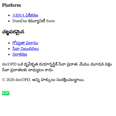
Platform
ABHA ఏకీకరణ
DumDar కమ్యూనిటీ
Soon
చట్టపరమైన
గోప్యతా విధానం
సేవా నిబంధనలు
నిరాకరణ
docOPD ఒక ధృవీకృత డయాగ్నస్టిక్ సేవా ప్రదాత. మేము మూడవ పక్షం
సేవా ప్రదాతలకు బాధ్యులం కాదు.
© 2026 docOPD. అన్ని హక్కులు సంరక్షించబడ్డాయి.