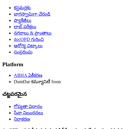
కస్టమర్లకు
భాగస్వామిగా చేరండి
ప్యాకేజీలు
లాబ్ పరీక్షలు
నగరాలు & ప్రాంతాలు
docOPD గురించి
ఆరోగ్య చిట్కాలు
సంప్రదింపు
Platform
ABHA ఏకీకరణ
DumDar కమ్యూనిటీ
Soon
చట్టపరమైన
గోప్యతా విధానం
సేవా నిబంధనలు
నిరాకరణ