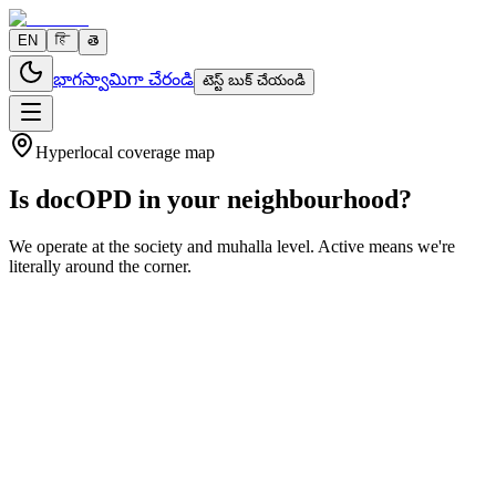
EN
हि
తె
భాగస్వామిగా చేరండి
టెస్ట్ బుక్ చేయండి
Hyperlocal coverage map
Is docOPD in your neighbourhood?
We operate at the society and muhalla level. Active means we're
literally around the corner.
8
Active areas
16