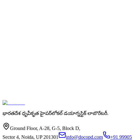
Mobile Number
City / Area
భారతదేశ ధృవీకృత హైపర్‌లోకల్ డయాగ్నస్టిక్ లాబొరేటరీ.
Ground Floor, A-28, G-5, Block D,
Sector 4, Noida, UP 201301
info@docopd.com
+91 99905