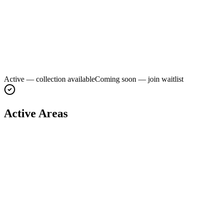
Coming soon
Delhi NCR
Launch region
Active — collection available
Coming soon — join waitlist
Active Areas